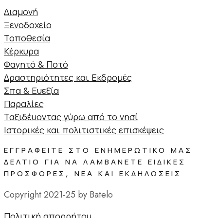
Διαμονή
Ξενοδοχείο
Τοποθεσία
Κέρκυρα
Φαγητό & Ποτό
Δραστηριότητες και Εκδρομές
Σπα & Ευεξία
Παραλίες
Ταξιδέυοντας γύρω από το νησί
Ιστορικές και πολιτιστικές επισκέψεις
ΕΓΓΡΑΦΕΊΤΕ ΣΤΟ ΕΝΗΜΕΡΩΤΙΚΌ ΜΑΣ
ΔΕΛΤΊΟ ΓΙΑ ΝΑ ΛΑΜΒΆΝΕΤΕ ΕΙΔΙΚΈΣ
ΠΡΟΣΦΟΡΈΣ, ΝΈΑ ΚΑΙ ΕΚΔΗΛΏΣΕΙΣ
Copyright 2021-25 by Batelo
Πολιτική απορρήτου