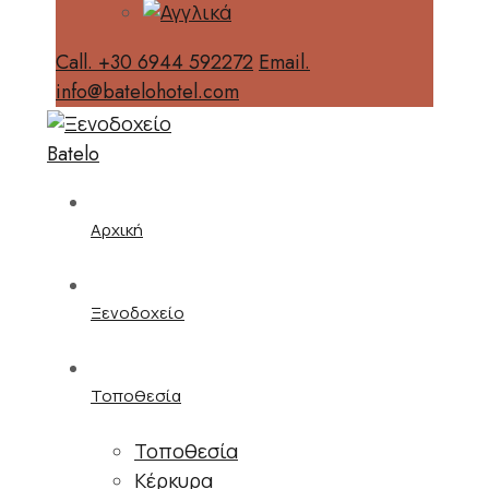
Call. +30 6944 592272
Email.
info@batelohotel.com
Αρχική
Ξενοδοχείο
Τοποθεσία
Τοποθεσία
Κέρκυρα